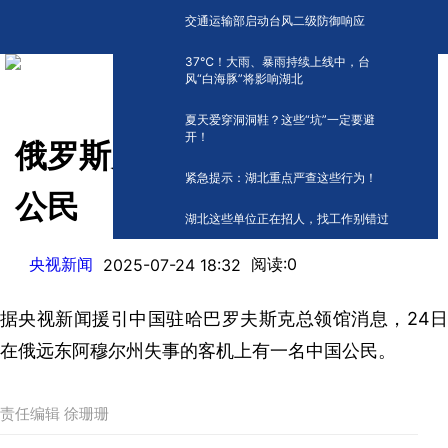
交通运输部启动台风二级防御响应
​37℃！大雨、暴雨持续上线中，台
风“白海豚”将影响湖北
夏天爱穿洞洞鞋？这些“坑”一定要避
开！
俄罗斯失事客机上有一名中国
紧急提示：湖北重点严查这些行为！
公民
湖北这些单位正在招人，找工作别错过
央视新闻
阅读:
0
2025-07-24 18:32
据央视新闻援引中国驻哈巴罗夫斯克总领馆消息，24日
在俄远东阿穆尔州失事的客机上有一名中国公民。
责任编辑 徐珊珊