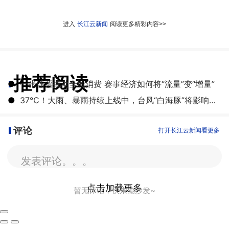
进入
长江云新闻
阅读更多精彩内容>>
推荐阅读
●
一张球票撬动全城消费 赛事经济如何将“流量”变“增量”
●
​37℃！大雨、暴雨持续上线中，台风“白海豚”将影响湖北
评论
打开长江云新闻看更多
发表评论。。。
点击加载更多
暂无评论，快来抢沙发~