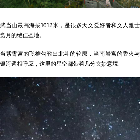
武当山最高海拔1612米，是很多天文爱好者和文人雅士
赏月的绝佳圣地。
当紫霄宫的飞檐勾勒出北斗的轮廓，当南岩宫的香火与
银河遥相呼应，这里的星空都带着几分玄妙意境。