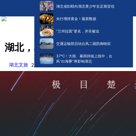
湖北省妇联向湖北青少年女足致贺信
央行增持黄金！最新数据
“兰州拉面”更名，并非被迫
交通运输部启动台风二级防御响应
湖北，星星堆满天！
​37℃！大雨、暴雨持续上线中，台
风“白海豚”将影响湖北
湖北文旅
阅读:
0
2025-07-15 16:58