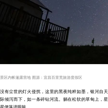
景区内帐篷露营地 图源：宜昌百里荒旅游度假区
没有尘世的灯火侵扰，这里的黑夜纯粹如墨，银河自天
际倾泻而下，如一条碎钻河流。躺在松软的草甸上，星
星便落进眼眸。