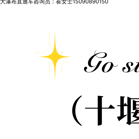
大瀑布直通车咨询员：崔女士15090890150