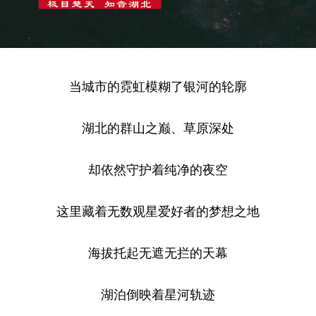
当城市的霓虹模糊了银河的轮廓
湖北的群山之巅、草原深处
却依然守护着纯净的夜空
这里藏着无数观星爱好者的梦想之地
海拔托起无遮无拦的天幕
湖泊倒映着星河轨迹