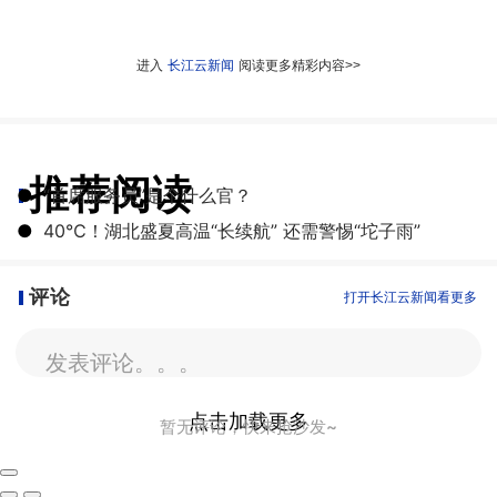
进入
长江云新闻
阅读更多精彩内容>>
推荐阅读
●
“首席服务员”是个什么官？
●
40℃！湖北盛夏高温“长续航” 还需警惕“坨子雨”
评论
打开长江云新闻看更多
发表评论。。。
点击加载更多
暂无评论，快来抢沙发~