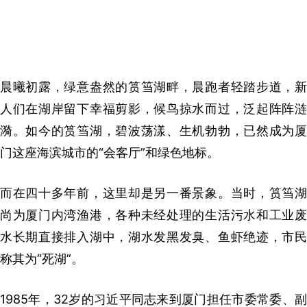
晨曦初露，绿意盎然的筼筜湖畔，晨跑者轻踏步道，新
人们在湖岸留下幸福剪影，候鸟掠水而过，泛起阵阵涟
漪。如今的筼筜湖，碧波荡漾、生机勃勃，已然成为厦
门这座海滨城市的“会客厅”和绿色地标。
而在四十多年前，这里却是另一番景象。当时，筼筜湖
尚为厦门内湾渔港，各种未经处理的生活污水和工业废
水长期直接排入湖中，湖水发黑发臭、鱼虾绝迹，市民
称其为“死湖”。
1985年，32岁的习近平同志来到厦门担任市委常委、副