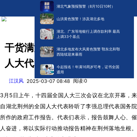
湖北气象预报预警（8月10日10时）
山洪黄色预警！涉及湖北多地
湖北、广东等地银行上调存款利率 最高
上调33个基点
干货满满 坚定信心 在荆全国
湖北多地发布大风黄色预警 鄂东北和鄂
西陆续迎来暴雨
人大代表热议政府工作报告
今起报名！年满16周岁可考，证书全国
通用
江汉风
阅读:
0
2025-03-07 08:48
3月5日上午，十四届全国人大三次会议在北京开幕，来
自湖北荆州的全国人大代表聆听了李强总理代表国务院
所作的政府工作报告。代表们表示，报告鼓舞人心、催
人奋进，将以实际行动推动报告精神在荆州落地生根。