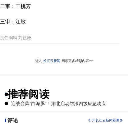
二审：王桃芳
三审：江敏
责任编辑 刘益谦
进入
长江云新闻
阅读更多精彩内容>>
推荐阅读
●
冠军的种子
●
迎战台风“白海豚”！湖北启动防汛四级应急响应
评论
打开长江云新闻看更多