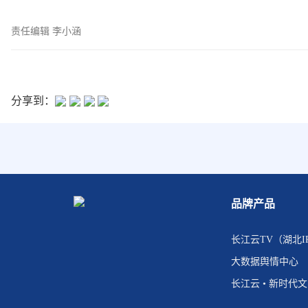
责任编辑 李小涵
分享到：
品牌产品
长江云TV（湖北I
大数据舆情中心
长江云 • 新时代