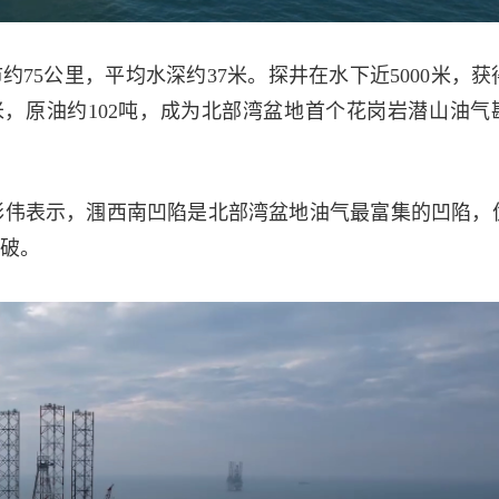
约75公里，平均水深约37米。探井在水下近5000米，获
米，原油约102吨，成为北部湾盆地首个花岗岩潜山油气
彩伟表示，涠西南凹陷是北部湾盆地油气最富集的凹陷，
破。