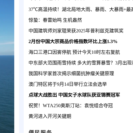
惊蛰：春雷始鸣 生机盎然
中国建筑师刘家琨荣获2025年普利兹克建筑奖
2月份中国大宗商品价格指数环比上涨1.3%
海口三港口因雾停航 预计今天10时左右复航
我国科学家首次揭示细菌抗肿瘤关键原理
澳门特区将于9月14日举行立法会选举
点球大战胜出 中国女子水球队获亚锦赛冠军
祝贺！WTA250奥斯汀站：袁悦组合夺冠
黄河进入开河关键期
便民服务