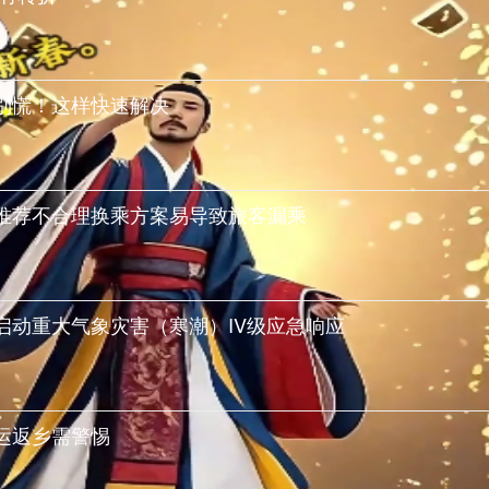
别慌！这样快速解决
推荐不合理换乘方案易导致旅客漏乘
启动重大气象灾害（寒潮）IV级应急响应
运返乡需警惕