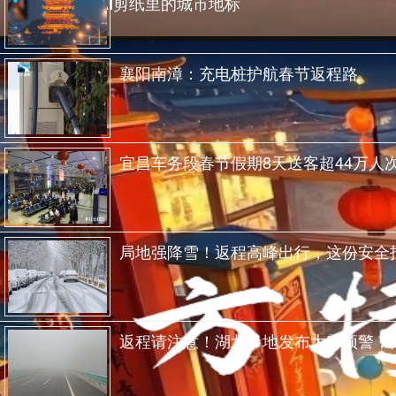
湖北黄石：AI剪纸里的城市地标
襄阳南漳：充电桩护航春节返程路
宜昌车务段春节假期8天送客超44万人
局地强降雪！返程高峰出行，这份安全
返程请注意！湖北多地发布大雾预警，