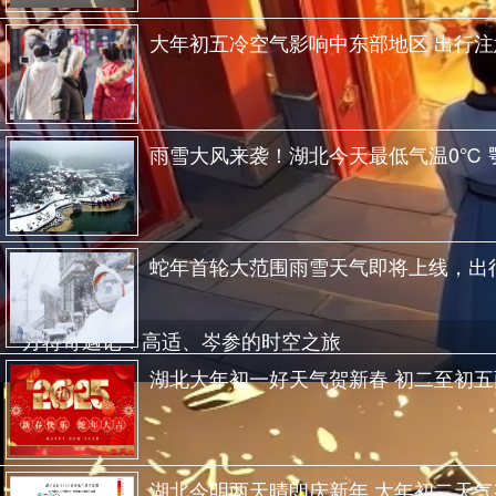
大年初五冷空气影响中东部地区 出行
雨雪大风来袭！湖北今天最低气温0℃ 
蛇年首轮大范围雨雪天气即将上线，出
方特奇遇记：高适、岑参的时空之旅
湖北大年初一好天气贺新春 初二至初五
湖北今明两天晴朗庆新年 大年初二天气