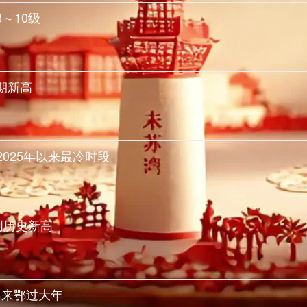
～10级
期新高
025年以来最冷时段
创历史新高
客来鄂过大年