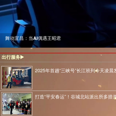
舞动宜昌：当AI偶遇王昭君
出行服务▶️
2025年首趟“三峡号”长江班列今天凌晨
打造“平安春运”！谷城北站派出所多措