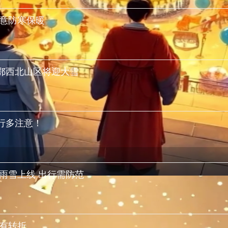
注意防寒保暖
鄂西北山区将迎大雪
行多注意！
雨雪上线 出行需防范
有转折