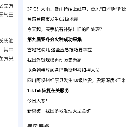
亿立方
压气田
台湾台南市发生6.2级地震
今天起，买手机有补贴！旧的咋处理？
第九届亚冬会火种成功采集
长庆油
，其中
雪地撒欢儿 这些应急技巧要掌握
立方米
我国外贸规模再创历史新高
以色列释放90名巴勒斯坦被扣押人员
四川阿坝州红原县发生4.9级地震，震源深度8千米
TikTok恢复在美服务
今日大寒！
新突破！我国多地发现大型金矿
便民服务