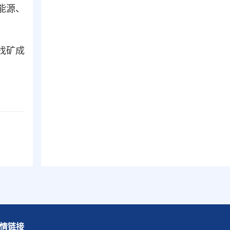
能源、
找矿成
情链接