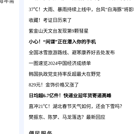
每年需
收藏！考证日历来了
紫金山天文台发现第9颗彗星
小心！“间谍”正在潜入你的手机
全国冰雪旅游路线、避寒康养好去处发布
一图速览2024中国经济成绩单
韩国执政党支持率反超最大在野党
829元！金饰价格又涨了
日均超6.7亿件！快递业迎年货寄递高峰
直冲21℃！湖北春节天气如何，还会下雪吗？
樊振东、陈梦、马龙落选？最新回应
便民服务