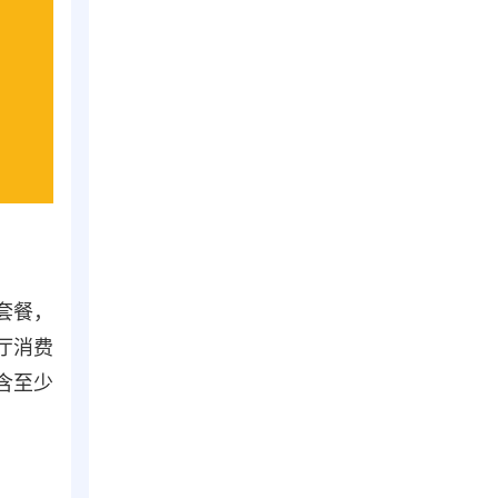
套餐，
厅消费
含至少