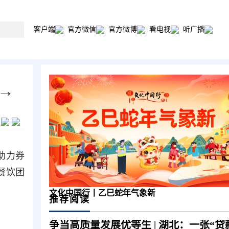
客户端
官方微信
官方微博
看电视
听广播
→
费助力券
餐饮团
文化中国行丨乙巳蛇年气象新
推荐阅读