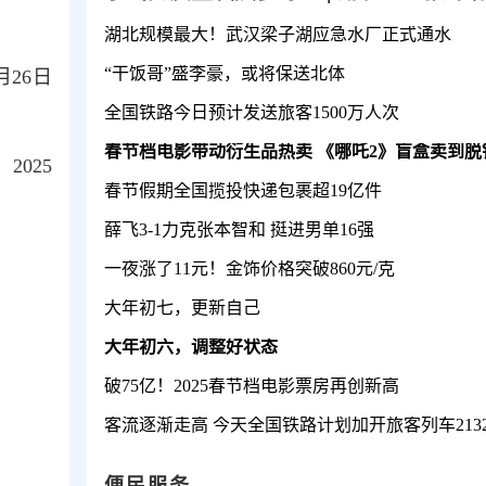
湖北规模最大！武汉梁子湖应急水厂正式通水
“干饭哥”盛李豪，或将保送北体
月26日
全国铁路今日预计发送旅客1500万人次
春节档电影带动衍生品热卖 《哪吒2》盲盒卖到脱
2025
春节假期全国揽投快递包裹超19亿件
薛飞3-1力克张本智和 挺进男单16强
一夜涨了11元！金饰价格突破860元/克
大年初七，更新自己
大年初六，调整好状态
破75亿！2025春节档电影票房再创新高
客流逐渐走高 今天全国铁路计划加开旅客列车213
便民服务