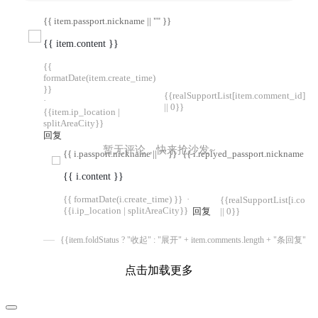
{{ item.passport.nickname || "" }}
{{ item.content }}
{{
formatDate(item.create_time)
}}
{{realSupportList[item.comment_id]
·
|| 0}}
{{item.ip_location |
splitAreaCity}}
回复
暂无评论，快来抢沙发~
{{ i.passport.nickname || "" }}
{{ i.replyed_passport.nickname || "
{{ i.content }}
{{ formatDate(i.create_time) }}
·
{{realSupportList[i.com
{{i.ip_location | splitAreaCity}}
回复
|| 0}}
{{item.foldStatus ? "收起" : "展开" + item.comments.length + "条回复"}}
点击加载更多