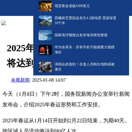
现货黄金涨破4300美元
西藏林芝墨脱县发生4.2级地震 震源深度
10千米
国家海洋预报台发布海浪橙色警报
2025年春运跨区域人员流动
华为余承东：所有手机可能都要大规模
涨价
将达到90亿人次
演唱会抓逃犯！在逃人员刚出地铁就被
逮住
央视新闻
2025-01-08 14:07
今天（1月8日）下午2时，国务院新闻办公室举行新闻
发布会，介绍2025年春运形势和工作安排。
2025年春运从1月14日开始到2月22日结束，为期40天。
跨区域人员流动将达到90亿人次。