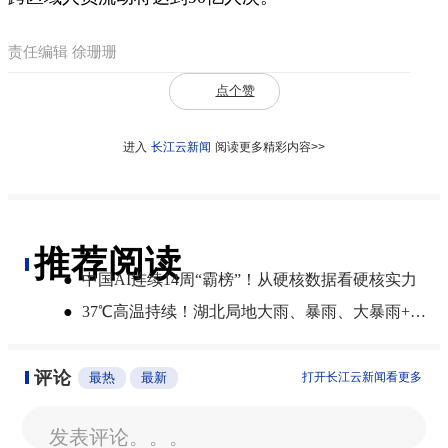
责任编辑 徐珊珊
点个赞
进入
长江云新闻
阅读更多精彩内容>>
推荐阅读
●
中国AI连续14周“霸榜”！从硬核数据看硬核实力
●
37℃高温持续！湖北局地大雨、暴雨、大暴雨+最高9级雷暴大风
评论
最热
最新
打开长江云新闻看更多
发表评论。。。