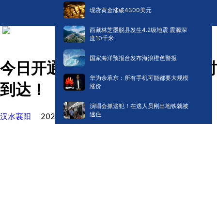
现货黄金涨破4300美元
西藏林芝墨脱县发生4.2级地震 震源深
度10千米
国家海洋预报台发布海浪橙色警报
今日开通！襄阳直飞香港两小时
华为余承东：所有手机可能都要大规模
到达！
涨价
演唱会抓逃犯！在逃人员刚出地铁就被
逮住
汉水襄阳
2024-03-20 15:47
阅读:
57385