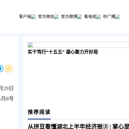
客户端
官方微信
官方微博
看电视
听广播
实干笃行“十五五” 凝心聚力开好局
29日
月8号
推荐阅读