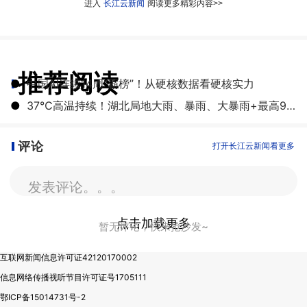
进入
长江云新闻
阅读更多精彩内容>>
推荐阅读
●
中国AI连续14周“霸榜”！从硬核数据看硬核实力
●
37℃高温持续！湖北局地大雨、暴雨、大暴雨+最高9级雷暴大风
评论
打开长江云新闻看更多
发表评论。。。
点击加载更多
暂无评论，快来抢沙发~
互联网新闻信息许可证42120170002
信息网络传播视听节目许可证号1705111
鄂ICP备15014731号-2