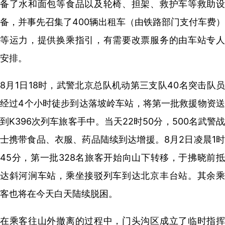
备了水和面包等食品以及轮椅、担架、救护车等救助设
备，并事先召集了400辆出租车（由铁路部门支付车费）
等运力，提供换乘指引，有需要改票服务的由车站专人
安排。
8月1日18时，武警北京总队机动第三支队40名突击队员
经过4个小时徒步到达落坡岭车站，将第一批救援物资送
到K396次列车旅客手中。当天22时50分，500名武警战
士携带食品、衣服、药品陆续到达增援。8月2日凌晨1时
45分，第一批328名旅客开始向山下转移，于拂晓前抵
达斜河涧车站，乘坐接驳列车到达北京丰台站。其余乘
客也将在今天白天陆续脱困。
在乘客往山外撤离的过程中，门头沟区成立了临时指挥