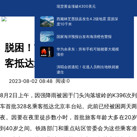
现货黄金涨破4300美元
西藏林芝墨脱县发生4.2级地震 震源深
度10千米
国家海洋预报台发布海浪橙色警报
脱困！首批328名K396次乘
华为余承东：所有手机可能都要大规模
涨价
客抵达北京丰台站
演唱会抓逃犯！在逃人员刚出地铁就被
逮住
阅读:
0
2023-08-02 08:48
8月2日上午，因强降雨被困于门头沟落坡岭的K396次列
车首批328名乘客抵达北京丰台站。此前已经被困两天两
夜。因要在夜里徒步数小时，首批旅客年龄大多在20岁
到40岁之间。铁路部门和重点站区管委会为这些乘客准