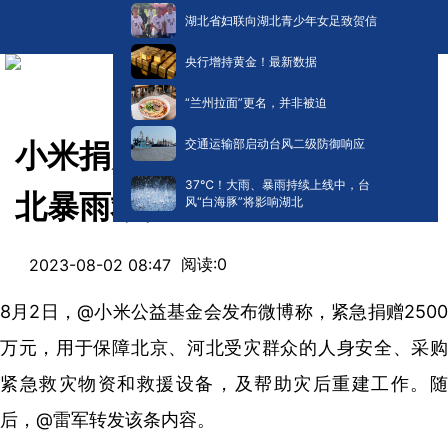
湖北省妇联向湖北青少年女足致贺信
央行增持黄金！最新数据
“兰州拉面”更名，并非被迫
交通运输部启动台风二级防御响应
小米捐赠2500万驰援北京河
​37℃！大雨、暴雨持续上线中，台
北暴雨救灾
风“白海豚”将影响湖北
阅读:
0
2023-08-02 08:47
8月2日，@小米公益基金会发布微博称，紧急捐赠2500
万元，用于保障北京、河北受灾群众的人身安全、采购
紧急救灾物资和救援设备，及帮助灾后重建工作。随
后，@雷军转发该条内容。