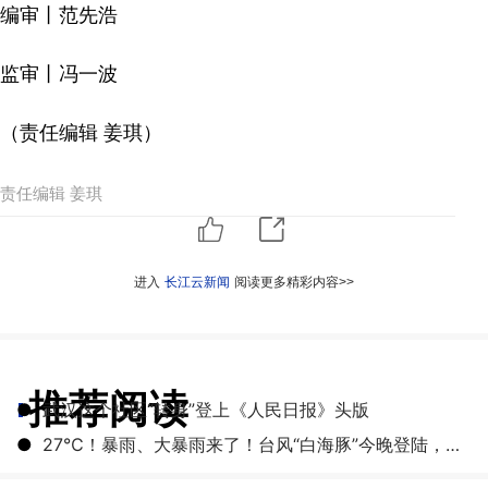
编审丨范先浩
监审丨冯一波
（责任编辑 姜琪）
责任编辑 姜琪
进入
长江云新闻
阅读更多精彩内容>>
推荐阅读
●
武汉这个社区“转身”登上《人民日报》头版
●
27℃！暴雨、大暴雨来了！台风“白海豚”今晚登陆，湖北开启降雨降温模式