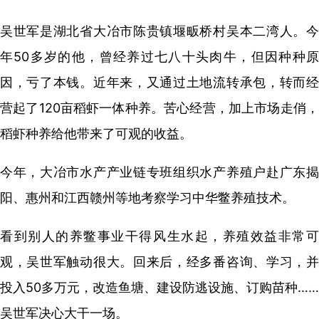
吴世军是湖北省大冶市陈贵镇堰畈桥村吴本二湾人。今
年50多岁的他，曾经养过七八十头肉牛，但因种种原
因，亏了本钱。近年来，又通过土地流转承包，转而经
营起了120亩稻虾一体种养。苦心经营，加上市场走俏，
稻虾种养给他带来了可观的收益。
今年，大冶市水产产业链专班组织水产养殖户赴广东揭
阳、惠州和江西赣州等地考察学习中华鳖养殖技术。
看到别人的养鳖事业干得风生水起，养殖效益非常可
观，吴世军触动很大。回来后，经多番咨询、学习，并
投入50多万元，改造鱼塘、建设防逃设施、订购苗种……
吴世军决心大干一场。