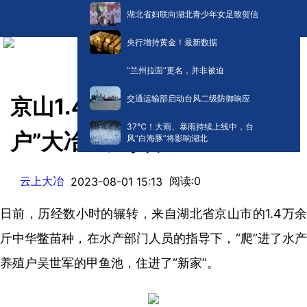
湖北省妇联向湖北青少年女足致贺信
央行增持黄金！最新数据
“兰州拉面”更名，并非被迫
交通运输部启动台风二级防御响应
京山1.4万余斤中华鳖苗“落
​37℃！大雨、暴雨持续上线中，台
户”大冶市陈贵镇
风“白海豚”将影响湖北
云上大冶
阅读:
0
2023-08-01 15:13
日前，历经数小时的辗转，来自湖北省京山市的1.4万余
斤中华鳖苗种，在水产部门人员的指导下，“爬”进了水产
养殖户吴世军的甲鱼池，住进了“新家”。