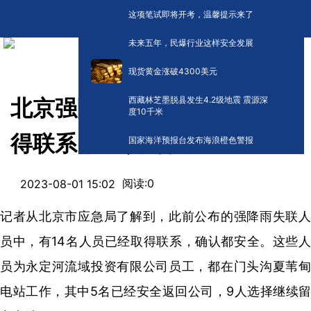
这项笔试即将开考，温馨提示来了
未来五年，民爆行业这样安全发展
现货黄金涨破4300美元
西藏林芝墨脱县发生4.2级地震 震源深
北京强降雨14名失联人员已取
度10千米
得联系，确认都安全
国家海洋预报台发布海浪橙色警报
阅读:
0
2023-08-01 15:02
记者从北京市应急局了解到，此前公布的强降雨失联人
员中，有14名人员已经取得联系，确认都安全。这些人
员为永定河流域投资有限公司员工，都在门头沟夏苇甸
电站工作，其中5名已经安全返回公司，9人选择继续留