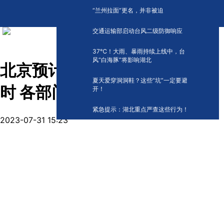
“兰州拉面”更名，并非被迫
交通运输部启动台风二级防御响应
​37℃！大雨、暴雨持续上线中，台
风“白海豚”将影响湖北
北京预计降雨持续时间超70小
夏天爱穿洞洞鞋？这些“坑”一定要避
时 各部门联动做好应对准备
开！
紧急提示：湖北重点严查这些行为！
2023-07-31 15:23