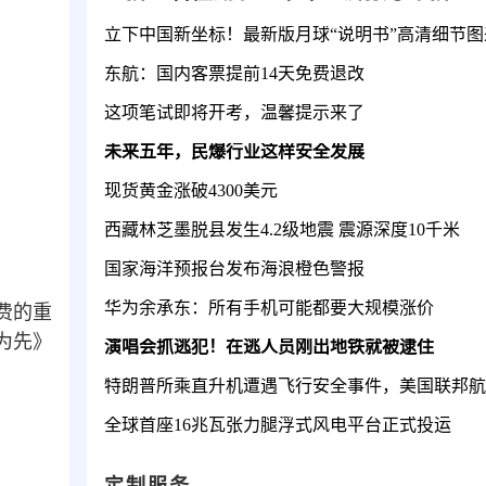
立下中国新坐标！最新版月球“说明书”高清细节图
东航：国内客票提前14天免费退改
这项笔试即将开考，温馨提示来了
未来五年，民爆行业这样安全发展
现货黄金涨破4300美元
西藏林芝墨脱县发生4.2级地震 震源深度10千米
国家海洋预报台发布海浪橙色警报
华为余承东：所有手机可能都要大规模涨价
费的重
为先》
演唱会抓逃犯！在逃人员刚出地铁就被逮住
全球首座16兆瓦张力腿浮式风电平台正式投运
定制服务