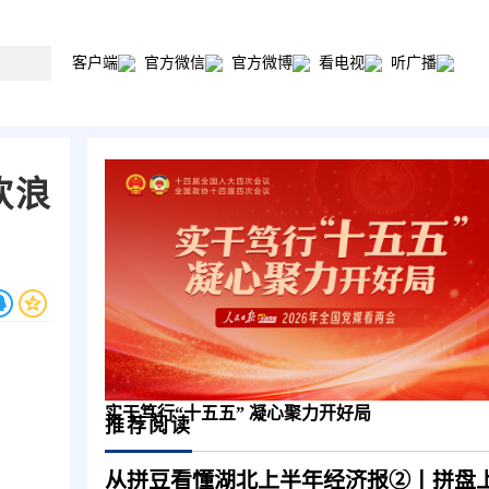
客户端
官方微信
官方微博
看电视
听广播
饮浪
实干笃行“十五五” 凝心聚力开好局
推荐阅读