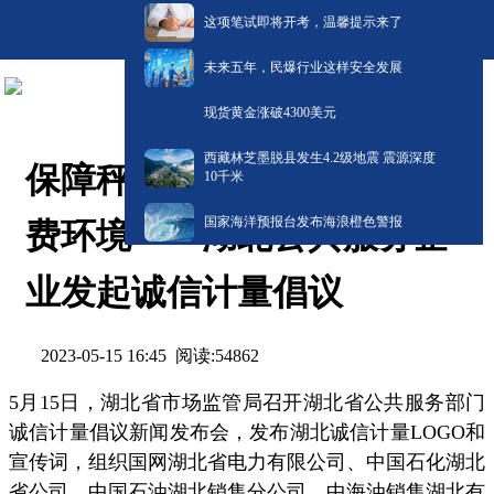
这项笔试即将开考，温馨提示来了
未来五年，民爆行业这样安全发展
现货黄金涨破4300美元
西藏林芝墨脱县发生4.2级地震 震源深度
保障秤准量足，共建放心消
10千米
国家海洋预报台发布海浪橙色警报
费环境——湖北公共服务企
业发起诚信计量倡议
阅读:
54862
2023-05-15 16:45
5月15日，湖北省市场监管局召开湖北省公共服务部门
诚信计量倡议新闻发布会，发布湖北诚信计量LOGO和
宣传词，组织国网湖北省电力有限公司、中国石化湖北
省公司、中国石油湖北销售分公司、中海油销售湖北有