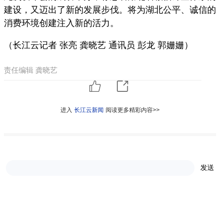
建设，又迈出了新的发展步伐。将为湖北公平、诚信的
消费环境创建注入新的活力。
（长江云记者 张亮 龚晓艺 通讯员 彭龙 郭姗姗）
责任编辑 龚晓艺
进入
长江云新闻
阅读更多精彩内容>>
推荐阅读
发送
●
从拼豆看懂湖北上半年经济报②丨拼盘上的落子
●
湖北新增88个省级重点项目 高新产业成“主力”