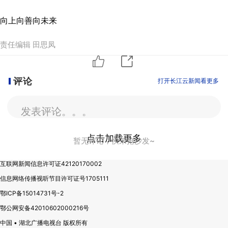
向上向善向未来
责任编辑 田思凤
评论
打开长江云新闻看更多
发表评论。。。
点击加载更多
暂无评论，快来抢沙发~
互联网新闻信息许可证42120170002
信息网络传播视听节目许可证号1705111
鄂ICP备15014731号-2
鄂公网安备42010602000216号
中国 • 湖北广播电视台 版权所有