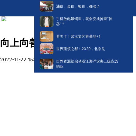
油价、金价、银价，都涨了
手机放电饭锅里，就会变成抢票“神
器”？
看美了！武汉文艺避暑地+1
向上向善向未来
世界建筑之都！2029，北京见
2022-11-22 15:43
自然资源部启动浙江海洋灾害三级应急
响应