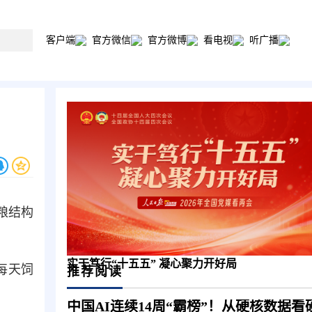
客户端
官方微信
官方微博
看电视
听广播
粮结构
实干笃行“十五五” 凝心聚力开好局
好每天饲
推荐阅读