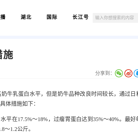
直播
湖北
国际
长江号
措施
分享到：
高奶牛乳蛋白水平，但是奶牛品种改良时间较长，通过日
具体措施如下：
平在17.5%～18%，过瘤胃蛋白达到35%～40%。最
8～1.2公斤。