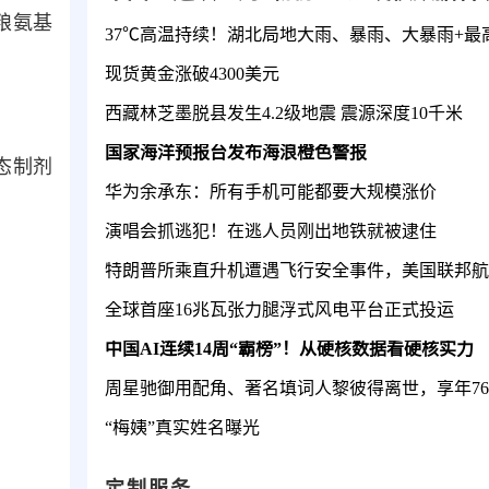
粮氨基
现货黄金涨破4300美元
西藏林芝墨脱县发生4.2级地震 震源深度10千米
国家海洋预报台发布海浪橙色警报
态制剂
华为余承东：所有手机可能都要大规模涨价
演唱会抓逃犯！在逃人员刚出地铁就被逮住
全球首座16兆瓦张力腿浮式风电平台正式投运
中国AI连续14周“霸榜”！从硬核数据看硬核实力
周星驰御用配角、著名填词人黎彼得离世，享年7
“梅姨”真实姓名曝光
定制服务