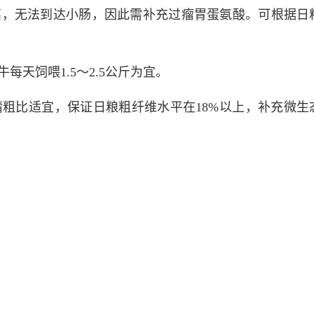
高，无法到达小肠，因此需补充过瘤胃蛋氨酸。可根据日
每天饲喂1.5～2.5公斤为宜。
精粗比适宜，保证日粮粗纤维水平在18%以上，补充微生