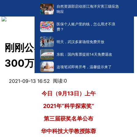
自然资源部启动浙江海洋灾害三级应急
响应
医保个人账户里的钱，怎么用才不浪
费？
明天，武汉多家场馆免费开放
刚刚公布，华科一教授获奖
东航：国内客票提前14天免费退改
300万元！
这项笔试即将开考，温馨提示来了
阅读:
0
2021-09-13 16:52
今日（9月13日）上午
2021年“科学探索奖”
第三届获奖名单公布
华中科技大学教授陈蓉