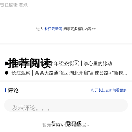
责任编辑 黄斌
进入
长江云新闻
阅读更多精彩内容>>
推荐阅读
●
从拼豆看懂湖北上半年经济报③ | 掌心里的脉动
●
长江观察 | 条条大路通商业 湖北开启“高速公路+”新模式
评论
打开长江云新闻看更多
发表评论。。。
点击加载更多
暂无评论，快来抢沙发~