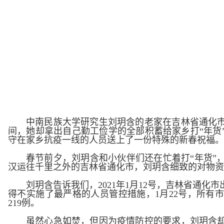
中南民族大学研究生刘玥含的老家在吉林省通化
间，她却拿出自己勤工俭学的全部积蓄给家乡打“年货
守在家乡抗疫一线的人员送上了一份特殊的新春祝福
春节前夕，刘玥含和小伙伴们还在忙着打“年货”
汉运往千里之外的吉林省通化市，刘玥含细致的对物资
刘玥含告诉我们，2021年1月12号，吉林省通
得不实施了最严格的人员管控措施，1月22号，所有
219例。
虽然心急如焚，但因为疫情防控的要求，刘玥含