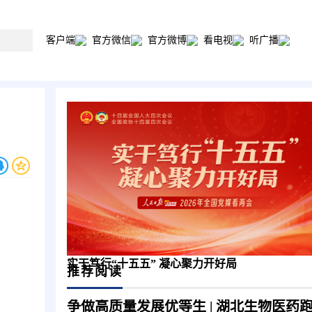
客户端
官方微信
官方微博
看电视
听广播
实干笃行“十五五” 凝心聚力开好局
推荐阅读