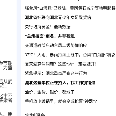
湖北省妇联向湖北青少年女足致贺信
央行增持黄金！最新数据
“兰州拉面”更名，并非被迫
交通运输部启动台风二级防御响应
春节期
夏天爱穿洞洞鞋？这些“坑”一定要避开！
，为坚
紧急提示：湖北重点严查这些行为！
后从武
湖北这些单位正在招人，找工作别错过
字样。
油价、金价、银价，都涨了
化市不
感染者
手机放电饭锅里，就会变成抢票“神器”？
人、朋
定制服务