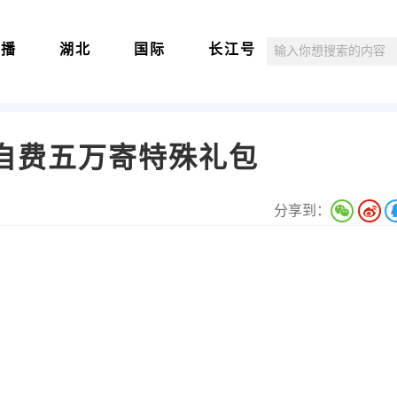
直播
湖北
国际
长江号
自费五万寄特殊礼包
分享到：