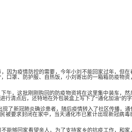
市，因为疫情防控的需要，今年小刘不能回家过年，但在
”，口罩、防护服、自热饭，小刘寄出的一箱箱防疫物资
。
，下午，这批刚刚购回的防疫物资将在这里集中装车，然
进行清点后，还特地在外包装盒上写下了“通化加油”的
化市出现了新冠肺炎确诊患者，随后疫情转入了社区传播，通
市民被要求封闭在家中，当天通化市已累计出现新冠病毒
却不能够回家看望亲人，为了支持家乡的抗疫工作，和家