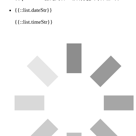
{{::list.dateStr}}
{{::list.timeStr}}