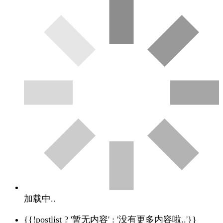
加载中..
{{!postlist ? '暂无内容' : '没有更多内容啦..'}}