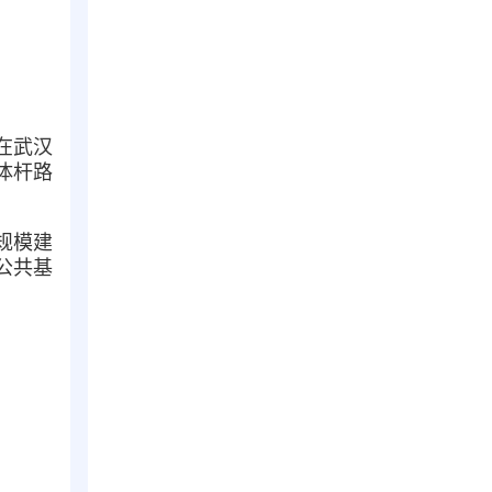
在武汉
体杆路
规模建
公共基