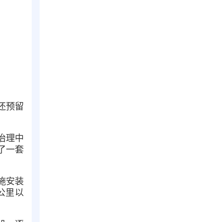
还预留
治理中
了一套
施安装
公里以