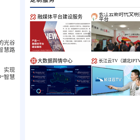
长江云新时代文明
融媒体平台建设服务
平台
的光谷
智慧路
大数据舆情中心
长江云TV（湖北IPT
，实现
“智慧