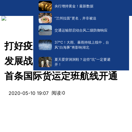
央行增持黄金！最新数据
“兰州拉面”更名，并非被迫
交通运输部启动台风二级防御响应
​37℃！大雨、暴雨持续上线中，台
打好疫后重振民生保卫战经济
风“白海豚”将影响湖北
发展战 | 武汉飞大阪 疫后湖北
夏天爱穿洞洞鞋？这些“坑”一定要避
开！
首条国际货运定班航线开通
阅读:
0
2020-05-10 19:07