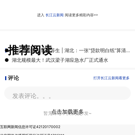
进入
长江云新闻
阅读更多精彩内容>>
推荐阅读
●
争当高质量发展优等生 | 湖北：一张“贷款明白纸”算清融资成本账
●
湖北规模最大！武汉梁子湖应急水厂正式通水
评论
打开长江云新闻看更多
发表评论。。。
点击加载更多
暂无评论，快来抢沙发~
互联网新闻信息许可证42120170002